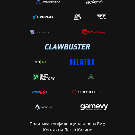
Политика конфиденциальности Биф
Контакты Легзо Казино