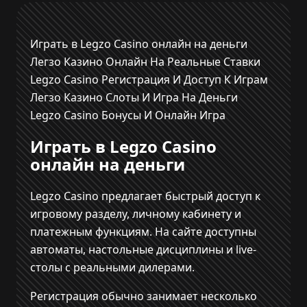
Играть в Legzo Casino онлайн на деньги
Легзо Казино Онлайн На Реальные Ставки
Legzo Casino Регистрация И Доступ К Играм
Легзо Казино Слоты И Игра На Деньги
Legzo Casino Бонусы И Онлайн Игра
Играть в Legzo Casino
онлайн на деньги
Legzo Casino предлагает быстрый доступ к
игровому разделу, личному кабинету и
платежным функциям. На сайте доступны
автоматы, настольные дисциплины и live-
столы с реальными дилерами.
Регистрация обычно занимает несколько